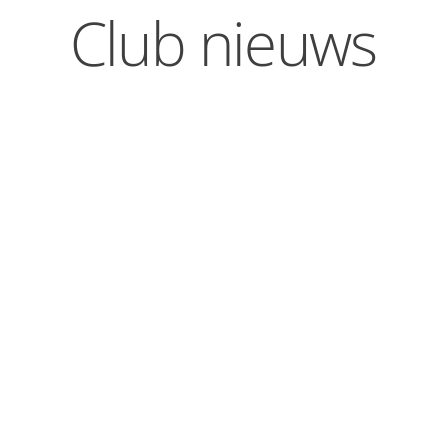
Club nieuws
Kaai-app’s
Meld je aan voor de Kaaiman, “Waar gaan we
duiken?” of “KaaiFlash” app.
Scan de QR-code(s) in het clubhuis.
Flashmail
Ontvang je (nog) geen Kaaiman Flashmail. Meld