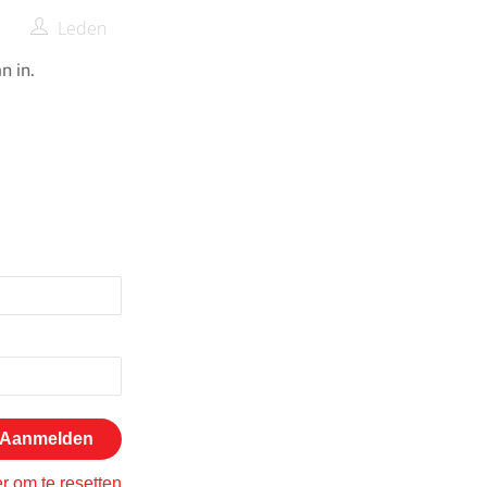
Leden
n in.
er om te resetten