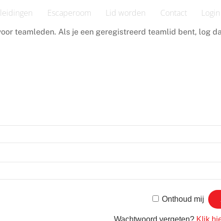
leidingen
Escaperoom
Lid worden
Contact
Login
oor teamleden. Als je een geregistreerd teamlid bent, log da
Onthoud mij
Wachtwoord vergeten?
Klik hi